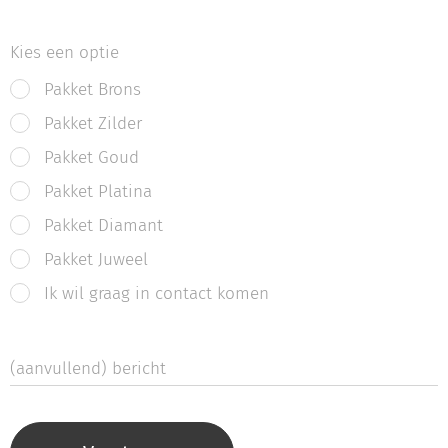
Kies een optie
Pakket Brons
Pakket Zilder
Pakket Goud
Pakket Platina
Pakket Diamant
Pakket Juweel
Ik wil graag in contact komen
(aanvullend) bericht